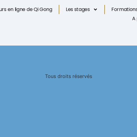
rs en ligne de Qi Gong
Les stages
Formations
A
Tous droits réservés