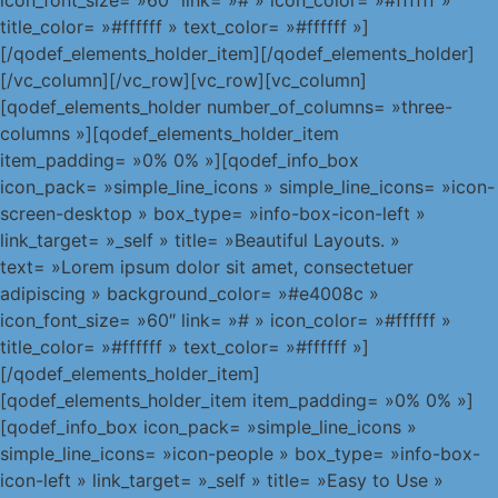
title_color= »#ffffff » text_color= »#ffffff »]
[/qodef_elements_holder_item][/qodef_elements_holder]
[/vc_column][/vc_row][vc_row][vc_column]
[qodef_elements_holder number_of_columns= »three-
columns »][qodef_elements_holder_item
item_padding= »0% 0% »][qodef_info_box
icon_pack= »simple_line_icons » simple_line_icons= »icon-
screen-desktop » box_type= »info-box-icon-left »
link_target= »_self » title= »Beautiful Layouts. »
text= »Lorem ipsum dolor sit amet, consectetuer
adipiscing » background_color= »#e4008c »
icon_font_size= »60″ link= »# » icon_color= »#ffffff »
title_color= »#ffffff » text_color= »#ffffff »]
[/qodef_elements_holder_item]
[qodef_elements_holder_item item_padding= »0% 0% »]
[qodef_info_box icon_pack= »simple_line_icons »
simple_line_icons= »icon-people » box_type= »info-box-
icon-left » link_target= »_self » title= »Easy to Use »