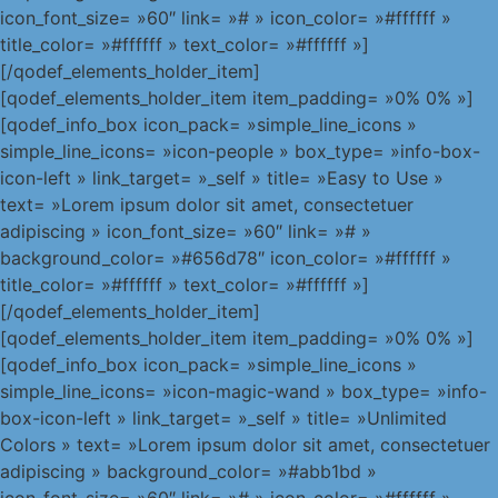
icon_font_size= »60″ link= »# » icon_color= »#ffffff »
title_color= »#ffffff » text_color= »#ffffff »]
[/qodef_elements_holder_item]
[qodef_elements_holder_item item_padding= »0% 0% »]
[qodef_info_box icon_pack= »simple_line_icons »
simple_line_icons= »icon-people » box_type= »info-box-
icon-left » link_target= »_self » title= »Easy to Use »
text= »Lorem ipsum dolor sit amet, consectetuer
adipiscing » icon_font_size= »60″ link= »# »
background_color= »#656d78″ icon_color= »#ffffff »
title_color= »#ffffff » text_color= »#ffffff »]
[/qodef_elements_holder_item]
[qodef_elements_holder_item item_padding= »0% 0% »]
[qodef_info_box icon_pack= »simple_line_icons »
simple_line_icons= »icon-magic-wand » box_type= »info-
box-icon-left » link_target= »_self » title= »Unlimited
Colors » text= »Lorem ipsum dolor sit amet, consectetuer
adipiscing » background_color= »#abb1bd »
icon_font_size= »60″ link= »# » icon_color= »#ffffff »