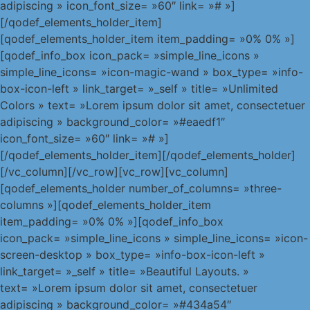
adipiscing » icon_font_size= »60″ link= »# »]
[/qodef_elements_holder_item]
[qodef_elements_holder_item item_padding= »0% 0% »]
[qodef_info_box icon_pack= »simple_line_icons »
simple_line_icons= »icon-magic-wand » box_type= »info-
box-icon-left » link_target= »_self » title= »Unlimited
Colors » text= »Lorem ipsum dolor sit amet, consectetuer
adipiscing » background_color= »#eaedf1″
icon_font_size= »60″ link= »# »]
[/qodef_elements_holder_item][/qodef_elements_holder]
[/vc_column][/vc_row][vc_row][vc_column]
[qodef_elements_holder number_of_columns= »three-
columns »][qodef_elements_holder_item
item_padding= »0% 0% »][qodef_info_box
icon_pack= »simple_line_icons » simple_line_icons= »icon-
screen-desktop » box_type= »info-box-icon-left »
link_target= »_self » title= »Beautiful Layouts. »
text= »Lorem ipsum dolor sit amet, consectetuer
adipiscing » background_color= »#434a54″