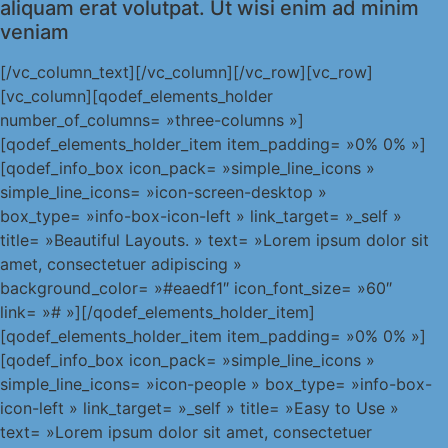
aliquam erat volutpat. Ut wisi enim ad minim
veniam
[/vc_column_text][/vc_column][/vc_row][vc_row]
[vc_column][qodef_elements_holder
number_of_columns= »three-columns »]
[qodef_elements_holder_item item_padding= »0% 0% »]
[qodef_info_box icon_pack= »simple_line_icons »
simple_line_icons= »icon-screen-desktop »
box_type= »info-box-icon-left » link_target= »_self »
title= »Beautiful Layouts. » text= »Lorem ipsum dolor sit
amet, consectetuer adipiscing »
background_color= »#eaedf1″ icon_font_size= »60″
link= »# »][/qodef_elements_holder_item]
[qodef_elements_holder_item item_padding= »0% 0% »]
[qodef_info_box icon_pack= »simple_line_icons »
simple_line_icons= »icon-people » box_type= »info-box-
icon-left » link_target= »_self » title= »Easy to Use »
text= »Lorem ipsum dolor sit amet, consectetuer