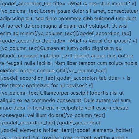
[qodef_accordion_tab title= »What is one-click import? »]
[vc_column_text]Lorem ipsum dolor sit amet, consectetuer
adipiscing elit, sed diam nonummy nibh euismod tincidunt
ut laoreet dolore magna aliquam erat volutpat. Ut wisi
enim ad minim[/vc_column_text][/qodef_accordion_tab]
[qodef_accordion_tab title= »What is Visual Composer? »]
[vc_column_text]Cumsan et iusto odio dignissim qui
blandit praesent luptatum zzril delenit augue duis dolore
te feugait nulla facilisi. Nam liber tempor cum soluta nobis
eleifend option congue nihil[/vc_column_text]
[/qodef_accordion_tab][qodef_accordion_tab title= » Is
this theme optimized for all devices? »]
[vc_column_text]Ullamcorper suscipit lobortis nisl ut
aliquip ex ea commodo consequat. Duis autem vel eum
iriure dolor in hendrerit in vulputate velit esse molestie
consequat, vel illum dolore[/vc_column_text]
[/qodef_accordion_tab][/qodef_accordion]
[/qodef_elements_holder_item][/qodef_elements_holder]
[/vc_column][/vc_row][vc_row content_width= »grid »