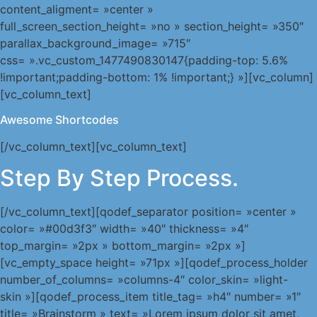
content_aligment= »center »
full_screen_section_height= »no » section_height= »350″
parallax_background_image= »715″
css= ».vc_custom_1477490830147{padding-top: 5.6%
!important;padding-bottom: 1% !important;} »][vc_column]
[vc_column_text]
Awesome Shortcodes
[/vc_column_text][vc_column_text]
Step By Step Process.
[/vc_column_text][qodef_separator position= »center »
color= »#00d3f3″ width= »40″ thickness= »4″
top_margin= »2px » bottom_margin= »2px »]
[vc_empty_space height= »71px »][qodef_process_holder
number_of_columns= »columns-4″ color_skin= »light-
skin »][qodef_process_item title_tag= »h4″ number= »1″
title= »Brainstorm » text= »Lorem ipsum dolor sit amet,