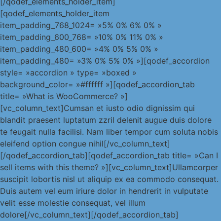
[/qodef_elements_holder_item]
[qodef_elements_holder_item
item_padding_768_1024= »5% 0% 6% 0% »
item_padding_600_768= »10% 0% 11% 0% »
item_padding_480_600= »4% 0% 5% 0% »
item_padding_480= »3% 0% 5% 0% »][qodef_accordion
style= »accordion » type= »boxed »
background_color= »#ffffff »][qodef_accordion_tab
title= »What is WooCommerce? »]
[vc_column_text]Cumsan et iusto odio dignissim qui
blandit praesent luptatum zzril delenit augue duis dolore
te feugait nulla facilisi. Nam liber tempor cum soluta nobis
eleifend option congue nihil[/vc_column_text]
[/qodef_accordion_tab][qodef_accordion_tab title= »Can I
sell items with this theme? »][vc_column_text]Ullamcorper
suscipit lobortis nisl ut aliquip ex ea commodo consequat.
Duis autem vel eum iriure dolor in hendrerit in vulputate
velit esse molestie consequat, vel illum
dolore[/vc_column_text][/qodef_accordion_tab]