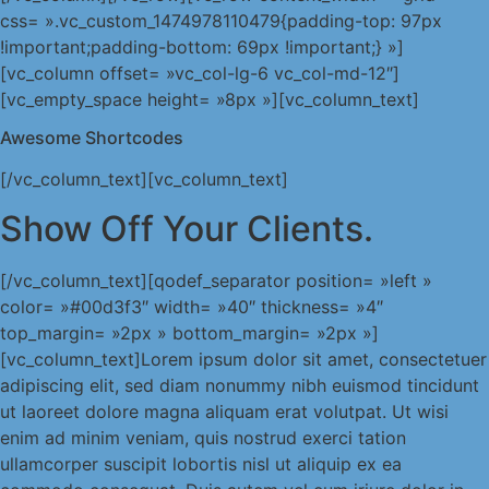
css= ».vc_custom_1474978110479{padding-top: 97px
!important;padding-bottom: 69px !important;} »]
[vc_column offset= »vc_col-lg-6 vc_col-md-12″]
[vc_empty_space height= »8px »][vc_column_text]
Awesome Shortcodes
[/vc_column_text][vc_column_text]
Show Off Your Clients.
[/vc_column_text][qodef_separator position= »left »
color= »#00d3f3″ width= »40″ thickness= »4″
top_margin= »2px » bottom_margin= »2px »]
[vc_column_text]Lorem ipsum dolor sit amet, consectetuer
adipiscing elit, sed diam nonummy nibh euismod tincidunt
ut laoreet dolore magna aliquam erat volutpat. Ut wisi
enim ad minim veniam, quis nostrud exerci tation
ullamcorper suscipit lobortis nisl ut aliquip ex ea