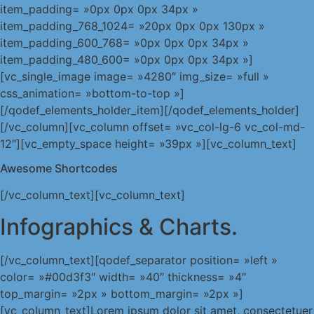
item_padding= »0px 0px 0px 34px »
item_padding_768_1024= »20px 0px 0px 130px »
item_padding_600_768= »0px 0px 0px 34px »
item_padding_480_600= »0px 0px 0px 34px »]
[vc_single_image image= »4280″ img_size= »full »
css_animation= »bottom-to-top »]
[/qodef_elements_holder_item][/qodef_elements_holder]
[/vc_column][vc_column offset= »vc_col-lg-6 vc_col-md-
12″][vc_empty_space height= »39px »][vc_column_text]
Awesome Shortcodes
[/vc_column_text][vc_column_text]
Infographics & Charts.
[/vc_column_text][qodef_separator position= »left »
color= »#00d3f3″ width= »40″ thickness= »4″
top_margin= »2px » bottom_margin= »2px »]
[vc_column_text]Lorem ipsum dolor sit amet, consectetuer