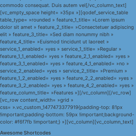
commodo consequat. Duis autem vel[/vc_column_text]
[vc_empty_space height= »35px »][qodef_service_table
table_type= »rounded » feature_1_title= »Lorem ipsum
dolor sit amet » feature_2_title= »Consectetuer adipiscing
elit » feature_3_title= »Sed diam nonummy nibh »
feature_4_title= »Euismod tincidunt ut laoreet »
service_1_enabled= »yes » service_1_title= »Regular »
feature_1_1_enabled= »yes » feature_2_1_enabled= »yes »
feature_3_1_enabled= »yes » feature_4_1_enabled= »no »
service_2_enabled= »yes » service_2_title= »Premium »
feature_1_2_enabled= »yes » feature_2_2_enabled= »yes »
feature_3_2_enabled= »yes » feature_4_2_enabled= »yes »
feature_column_title= »Features »][/vc_column][/vc_row]
[vc_row content_width= »grid »
css= ».vc_custom_1477473377919{padding-top: 81px
!important;padding-bottom: 59px !important;background-
color: #f6f7fb !important;} »][vc_column][vc_column_text]
Awesome Shortcodes