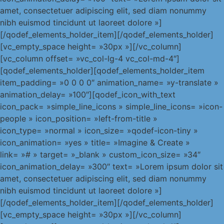
amet, consectetuer adipiscing elit, sed diam nonummy
nibh euismod tincidunt ut laoreet dolore »]
[/qodef_elements_holder_item][/qodef_elements_holder]
[vc_empty_space height= »30px »][/vc_column]
[vc_column offset= »vc_col-lg-4 vc_col-md-4″]
[qodef_elements_holder][qodef_elements_holder_item
item_padding= »0 0 0 0″ animation_name= »y-translate »
animation_delay= »100″][qodef_icon_with_text
icon_pack= »simple_line_icons » simple_line_icons= »icon-
people » icon_position= »left-from-title »
icon_type= »normal » icon_size= »qodef-icon-tiny »
icon_animation= »yes » title= »Imagine & Create »
link= »# » target= »_blank » custom_icon_size= »34″
icon_animation_delay= »300″ text= »Lorem ipsum dolor sit
amet, consectetuer adipiscing elit, sed diam nonummy
nibh euismod tincidunt ut laoreet dolore »]
[/qodef_elements_holder_item][/qodef_elements_holder]
[vc_empty_space height= »30px »][/vc_column]