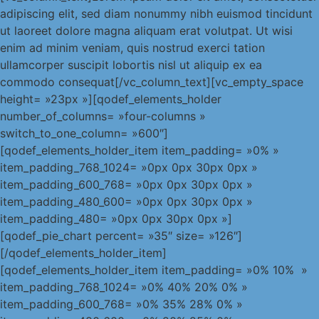
adipiscing elit, sed diam nonummy nibh euismod tincidunt
ut laoreet dolore magna aliquam erat volutpat. Ut wisi
enim ad minim veniam, quis nostrud exerci tation
ullamcorper suscipit lobortis nisl ut aliquip ex ea
commodo consequat[/vc_column_text][vc_empty_space
height= »23px »][qodef_elements_holder
number_of_columns= »four-columns »
switch_to_one_column= »600″]
[qodef_elements_holder_item item_padding= »0% »
item_padding_768_1024= »0px 0px 30px 0px »
item_padding_600_768= »0px 0px 30px 0px »
item_padding_480_600= »0px 0px 30px 0px »
item_padding_480= »0px 0px 30px 0px »]
[qodef_pie_chart percent= »35″ size= »126″]
[/qodef_elements_holder_item]
[qodef_elements_holder_item item_padding= »0% 10% »
item_padding_768_1024= »0% 40% 20% 0% »
item_padding_600_768= »0% 35% 28% 0% »