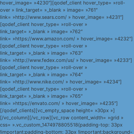
hover_image= »4230″][qodef_client hover_type= »roll-
over » link_target= »_blank » image= »761″
link= »http://www.sears.com/ » hover_image= »4231″]
[qodef_client hover_type= »roll-over »
link_target= »_blank » image= »762″
link= »https://www.amazon.com/ » hover_image= »4232″]
[qodef_client hover_type= »roll-over »
link_target= »_blank » image= »763″
link= »http://www.fedex.com/us/ » hover_image= »4233″]
[qodef_client hover_type= »roll-over »
link_target= »_blank » image= »764″
link= »http://www.nike.com/ » hover_image= »4234″]
[qodef_client hover_type= »roll-over »
link_target= »_blank » image= »765″
link= »https://envato.com/ » hover_image= »4235″]
[/qodef_clients][vc_empty_space height= »30px »]
[/vc_column][/vc_row][vc_row content_width= »grid »
css= ».vc_custom_1474978805518{padding-top: 33px
!important;padding-bottom: 33px !important;background-