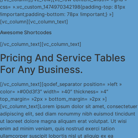
css= ».vc_custom_1474970342198{padding-top: 81px
!important;padding-bottom: 78px !important;} »]
[vc_column][vc_column_text]
Awesome Shortcodes
[/vc_column_text][vc_column_text]
Pricing And Service Tables
For Any Business.
[/vc_column_text][qodef_separator position= »left »
color= »#00d3f3″ width= »40″ thickness= »4″
top_margin= »2px » bottom_margin= »2px »]
[vc_column_text]Lorem ipsum dolor sit amet, consectetuer
adipiscing elit, sed diam nonummy nibh euismod tincidunt
ut laoreet dolore magna aliquam erat volutpat. Ut wisi
enim ad minim veniam, quis nostrud exerci tation
ullamcorper suscipit lobortis nisl ut aliquip ex ea