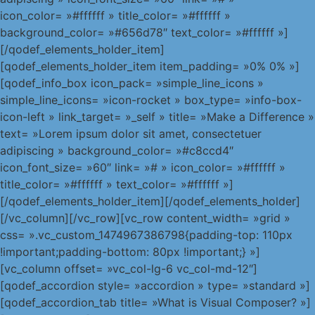
icon_color= »#ffffff » title_color= »#ffffff »
background_color= »#656d78″ text_color= »#ffffff »]
[/qodef_elements_holder_item]
[qodef_elements_holder_item item_padding= »0% 0% »]
[qodef_info_box icon_pack= »simple_line_icons »
simple_line_icons= »icon-rocket » box_type= »info-box-
icon-left » link_target= »_self » title= »Make a Difference »
text= »Lorem ipsum dolor sit amet, consectetuer
adipiscing » background_color= »#c8ccd4″
icon_font_size= »60″ link= »# » icon_color= »#ffffff »
title_color= »#ffffff » text_color= »#ffffff »]
[/qodef_elements_holder_item][/qodef_elements_holder]
[/vc_column][/vc_row][vc_row content_width= »grid »
css= ».vc_custom_1474967386798{padding-top: 110px
!important;padding-bottom: 80px !important;} »]
[vc_column offset= »vc_col-lg-6 vc_col-md-12″]
[qodef_accordion style= »accordion » type= »standard »]
[qodef_accordion_tab title= »What is Visual Composer? »]