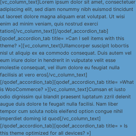
[vc_column_text]Lorem ipsum dolor sit amet, consectetuer
adipiscing elit, sed diam nonummy nibh euismod tincidunt
ut laoreet dolore magna aliquam erat volutpat. Ut wisi
enim ad minim veniam, quis nostrud exerci
tation[/vc_column_text][/qodef_accordion_tab]
[qodef_accordion_tab title= »Can I sell items with this
theme? »][vc_column_text]Ullamcorper suscipit lobortis
nisl ut aliquip ex ea commodo consequat. Duis autem vel
eum iriure dolor in hendrerit in vulputate velit esse
molestie consequat, vel illum dolore eu feugiat nulla
facilisis at vero eros[/vc_column_text]
[/qodef_accordion_tab][qodef_accordion_tab title= »What
is WooCommerce? »][vc_column_text]Cumsan et iusto
odio dignissim qui blandit praesent luptatum zzril delenit
augue duis dolore te feugait nulla facilisi. Nam liber
tempor cum soluta nobis eleifend option congue nihil
imperdiet doming id quod[/vc_column_text]
[/qodef_accordion_tab][qodef_accordion_tab title= » Is
this theme optimized for all devices? »]