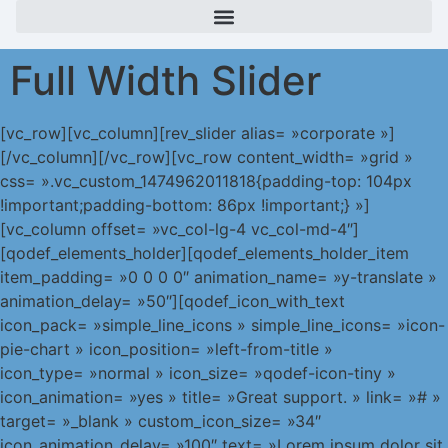
Full Width Slider
[vc_row][vc_column][rev_slider alias= »corporate »]
[/vc_column][/vc_row][vc_row content_width= »grid »
css= ».vc_custom_1474962011818{padding-top: 104px
!important;padding-bottom: 86px !important;} »]
[vc_column offset= »vc_col-lg-4 vc_col-md-4″]
[qodef_elements_holder][qodef_elements_holder_item
item_padding= »0 0 0 0″ animation_name= »y-translate »
animation_delay= »50″][qodef_icon_with_text
icon_pack= »simple_line_icons » simple_line_icons= »icon-
pie-chart » icon_position= »left-from-title »
icon_type= »normal » icon_size= »qodef-icon-tiny »
icon_animation= »yes » title= »Great support. » link= »# »
target= »_blank » custom_icon_size= »34″
icon_animation_delay= »100″ text= »Lorem ipsum dolor sit