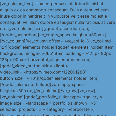
[vc_column_text]Ullamcorper suscipit lobortis nisl ut
aliquip ex ea commodo consequat. Duis autem vel eum
iriure dolor in hendrerit in vulputate velit esse molestie
consequat, vel illum dolore eu feugiat nulla facilisis at vero
eros[/vc_column_text][/qodef_accordion_tab]
[/qodef_accordion][vc_empty_space height= »30px »]
[/vc_column][vc_column offset= »vc_col-lg-6 vc_col-md-
12″][qodef_elements_holder][qodef_elements_holder_item
background_image= »665″ item_padding= »125px 90px
125px 90px » horizontal_aligment= »center »]
[qodef_video_button skin= »light »
video_link= »https://vimeo.com/122091283″
button_size= »110″][/qodef_elements_holder_item]
[/qodef_elements_holder][vc_empty_space
height= »30px »][/vc_column][/vc_row][vc_row]
[vc_column][qodef_portfolio_slider type= »gallery »
image_size= »landscape » portfolios_shown= »5″
selected_projects= » » category= »corporate »]
[/vc_column][/vc_row][vc_row content_width= »grid »