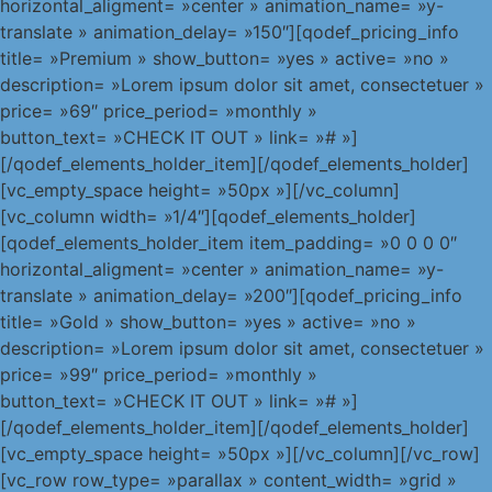
horizontal_aligment= »center » animation_name= »y-
translate » animation_delay= »150″][qodef_pricing_info
title= »Premium » show_button= »yes » active= »no »
description= »Lorem ipsum dolor sit amet, consectetuer »
price= »69″ price_period= »monthly »
button_text= »CHECK IT OUT » link= »# »]
[/qodef_elements_holder_item][/qodef_elements_holder]
[vc_empty_space height= »50px »][/vc_column]
[vc_column width= »1/4″][qodef_elements_holder]
[qodef_elements_holder_item item_padding= »0 0 0 0″
horizontal_aligment= »center » animation_name= »y-
translate » animation_delay= »200″][qodef_pricing_info
title= »Gold » show_button= »yes » active= »no »
description= »Lorem ipsum dolor sit amet, consectetuer »
price= »99″ price_period= »monthly »
button_text= »CHECK IT OUT » link= »# »]
[/qodef_elements_holder_item][/qodef_elements_holder]
[vc_empty_space height= »50px »][/vc_column][/vc_row]
[vc_row row_type= »parallax » content_width= »grid »