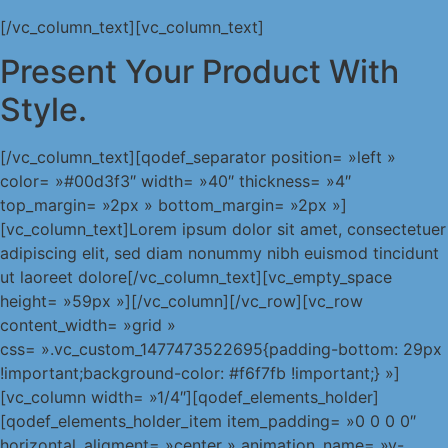
[/vc_column_text][vc_column_text]
Present Your Product With
Style.
[/vc_column_text][qodef_separator position= »left »
color= »#00d3f3″ width= »40″ thickness= »4″
top_margin= »2px » bottom_margin= »2px »]
[vc_column_text]Lorem ipsum dolor sit amet, consectetuer
adipiscing elit, sed diam nonummy nibh euismod tincidunt
ut laoreet dolore[/vc_column_text][vc_empty_space
height= »59px »][/vc_column][/vc_row][vc_row
content_width= »grid »
css= ».vc_custom_1477473522695{padding-bottom: 29px
!important;background-color: #f6f7fb !important;} »]
[vc_column width= »1/4″][qodef_elements_holder]
[qodef_elements_holder_item item_padding= »0 0 0 0″
horizontal_aligment= »center » animation_name= »y-