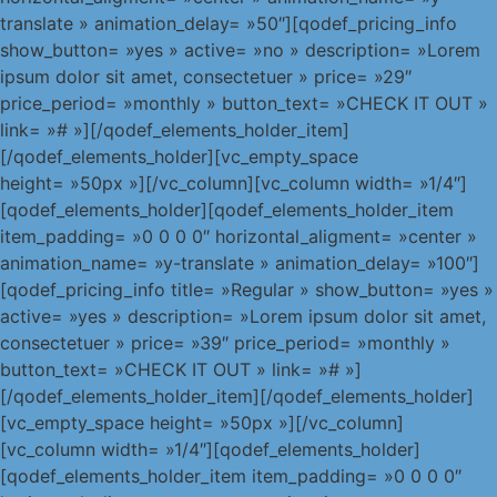
translate » animation_delay= »50″][qodef_pricing_info
show_button= »yes » active= »no » description= »Lorem
ipsum dolor sit amet, consectetuer » price= »29″
price_period= »monthly » button_text= »CHECK IT OUT »
link= »# »][/qodef_elements_holder_item]
[/qodef_elements_holder][vc_empty_space
height= »50px »][/vc_column][vc_column width= »1/4″]
[qodef_elements_holder][qodef_elements_holder_item
item_padding= »0 0 0 0″ horizontal_aligment= »center »
animation_name= »y-translate » animation_delay= »100″]
[qodef_pricing_info title= »Regular » show_button= »yes »
active= »yes » description= »Lorem ipsum dolor sit amet,
consectetuer » price= »39″ price_period= »monthly »
button_text= »CHECK IT OUT » link= »# »]
[/qodef_elements_holder_item][/qodef_elements_holder]
[vc_empty_space height= »50px »][/vc_column]
[vc_column width= »1/4″][qodef_elements_holder]
[qodef_elements_holder_item item_padding= »0 0 0 0″