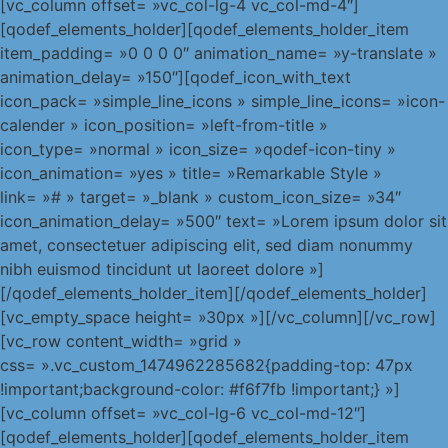
[vc_column offset= »vc_col-lg-4 vc_col-md-4″]
[qodef_elements_holder][qodef_elements_holder_item
item_padding= »0 0 0 0″ animation_name= »y-translate »
animation_delay= »150″][qodef_icon_with_text
icon_pack= »simple_line_icons » simple_line_icons= »icon-
calender » icon_position= »left-from-title »
icon_type= »normal » icon_size= »qodef-icon-tiny »
icon_animation= »yes » title= »Remarkable Style »
link= »# » target= »_blank » custom_icon_size= »34″
icon_animation_delay= »500″ text= »Lorem ipsum dolor sit
amet, consectetuer adipiscing elit, sed diam nonummy
nibh euismod tincidunt ut laoreet dolore »]
[/qodef_elements_holder_item][/qodef_elements_holder]
[vc_empty_space height= »30px »][/vc_column][/vc_row]
[vc_row content_width= »grid »
css= ».vc_custom_1474962285682{padding-top: 47px
!important;background-color: #f6f7fb !important;} »]
[vc_column offset= »vc_col-lg-6 vc_col-md-12″]
[qodef_elements_holder][qodef_elements_holder_item