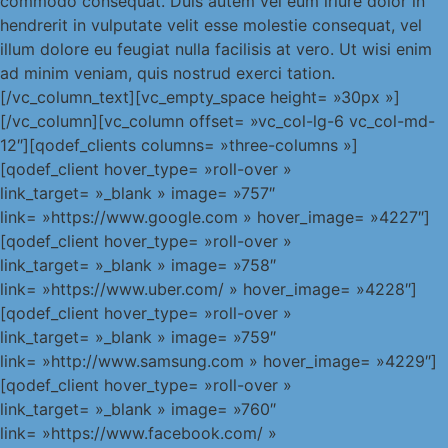
commodo consequat. Duis autem vel eum iriure dolor in
hendrerit in vulputate velit esse molestie consequat, vel
illum dolore eu feugiat nulla facilisis at vero. Ut wisi enim
ad minim veniam, quis nostrud exerci tation.
[/vc_column_text][vc_empty_space height= »30px »]
[/vc_column][vc_column offset= »vc_col-lg-6 vc_col-md-
12″][qodef_clients columns= »three-columns »]
[qodef_client hover_type= »roll-over »
link_target= »_blank » image= »757″
link= »https://www.google.com » hover_image= »4227″]
[qodef_client hover_type= »roll-over »
link_target= »_blank » image= »758″
link= »https://www.uber.com/ » hover_image= »4228″]
[qodef_client hover_type= »roll-over »
link_target= »_blank » image= »759″
link= »http://www.samsung.com » hover_image= »4229″]
[qodef_client hover_type= »roll-over »
link_target= »_blank » image= »760″
link= »https://www.facebook.com/ »