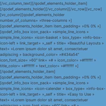
[/vc_column_text][/qodef_elements_holder_item]
[/qodef_elements_holder][/vc_column][/vc_row][vc_row]
[vc_column][qodef_elements_holder
number_of_columns= »three-columns »]
[qodef_elements_holder_item item_padding= »0% 0% »]
[qodef_info_box icon_pack= »simple_line_icons »
simple_line_icons= »icon-basket » box_type= »info-box-
icon-left » link_target= »_self » title= »Beautiful Layouts »
text= »Lorem ipsum dolor sit amet, consectetuer
adipiscing » background_color= »#434a54″
icon_font_size= »60″ link= »# » icon_color= »#ffffff »
title_color= »#ffffff » text_color= »#ffffff »]
[/qodef_elements_holder_item]
[qodef_elements_holder_item item_padding= »0% 0% »]
[qodef_info_box icon_pack= »simple_line_icons »
simple_line_icons= »icon-calender » box_type= »info-box-
icon-left » link_target= »_self » title= »Easy to Use »
text= »Lorem ipsum dolor sit amet, consectetuer
adipiscing » icon_font_size= »60″ link= »# »