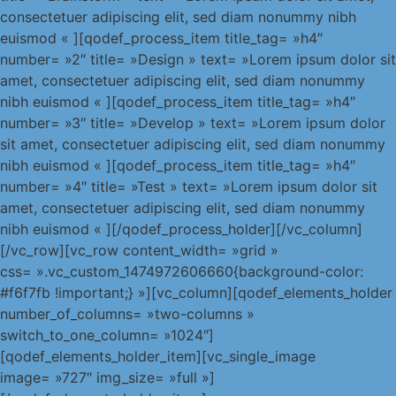
consectetuer adipiscing elit, sed diam nonummy nibh
euismod « ][qodef_process_item title_tag= »h4″
number= »2″ title= »Design » text= »Lorem ipsum dolor sit
amet, consectetuer adipiscing elit, sed diam nonummy
nibh euismod « ][qodef_process_item title_tag= »h4″
number= »3″ title= »Develop » text= »Lorem ipsum dolor
sit amet, consectetuer adipiscing elit, sed diam nonummy
nibh euismod « ][qodef_process_item title_tag= »h4″
number= »4″ title= »Test » text= »Lorem ipsum dolor sit
amet, consectetuer adipiscing elit, sed diam nonummy
nibh euismod « ][/qodef_process_holder][/vc_column]
[/vc_row][vc_row content_width= »grid »
css= ».vc_custom_1474972606660{background-color:
#f6f7fb !important;} »][vc_column][qodef_elements_holder
number_of_columns= »two-columns »
switch_to_one_column= »1024″]
[qodef_elements_holder_item][vc_single_image
image= »727″ img_size= »full »]