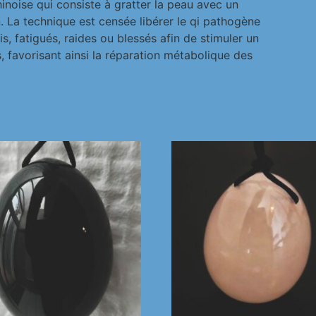
inoise qui consiste à gratter la peau avec un
n. La technique est censée libérer le qi pathogène
s, fatigués, raides ou blessés afin de stimuler un
 favorisant ainsi la réparation métabolique des