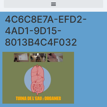
4C6C8E7A-EFD2-
4AD1-9D15-
8013B4C4F032