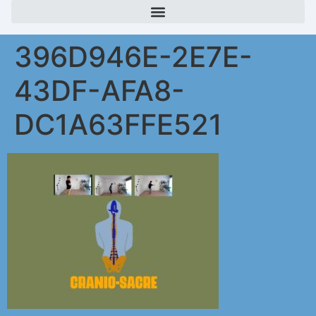
396D946E-2E7E-
43DF-AFA8-
DC1A63FFE521