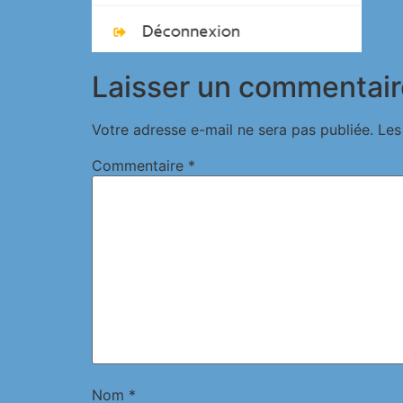
Laisser un commentair
Votre adresse e-mail ne sera pas publiée.
Les
Commentaire
*
Nom
*