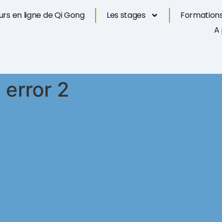
rs en ligne de Qi Gong
Les stages
Formations
A
 error 2