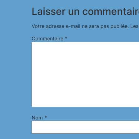
Laisser un commentair
Votre adresse e-mail ne sera pas publiée.
Les
Commentaire
*
Nom
*