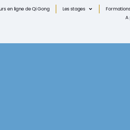
rs en ligne de Qi Gong
Les stages
Formations
A