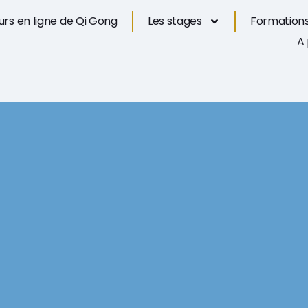
rs en ligne de Qi Gong
Les stages
Formations
A