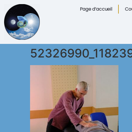
Page d’accueil
Cou
52326990_11823