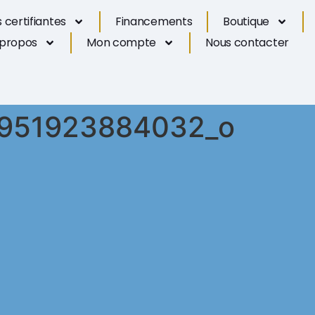
 certifiantes
Financements
Boutique
 propos
Mon compte
Nous contacter
951923884032_o