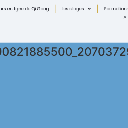
rs en ligne de Qi Gong
Les stages
Formations
A
90821885500_2070372