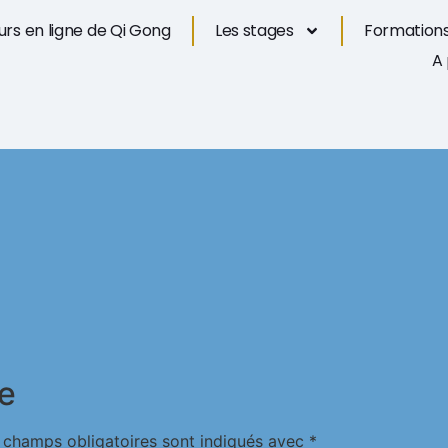
rs en ligne de Qi Gong
Les stages
Formations
A
e
 champs obligatoires sont indiqués avec
*