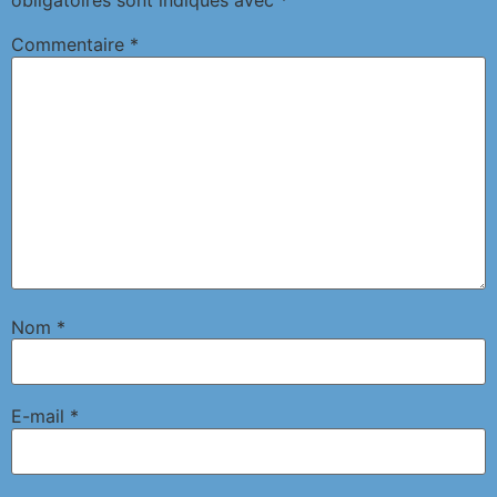
obligatoires sont indiqués avec
*
Commentaire
*
Nom
*
E-mail
*